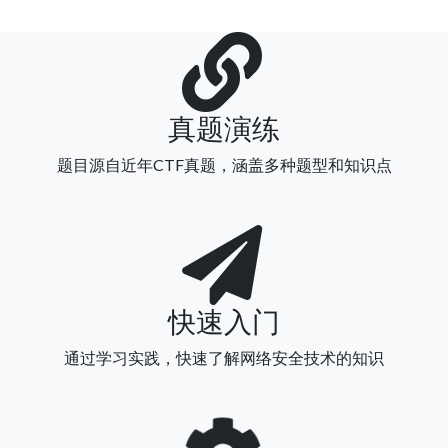
HTTP协议
Web攻击技术
php基础
真题演练
mysql基础
题目源自近年CTF真题，涵盖多种题型和知识点
使用php操作mysql
web木马
SQL注入漏洞
跨站请求伪造
快速入门
XSS漏洞
通过学习实践，快速了解网络安全技术的知识
文件上传漏洞
软件逆向